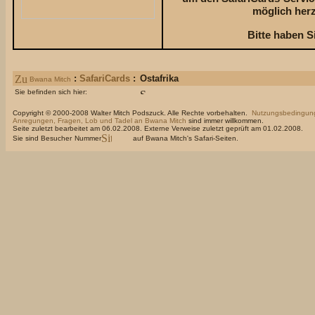
möglich herz
Bitte haben S
:
SafariCards
:
Ostafrika
Bwana Mitch
Sie befinden sich hier:
Copyright © 2000-2008 Walter Mitch Podszuck. Alle Rechte vorbehalten.
Nutzungsbedingun
Anregungen, Fragen, Lob und Tadel an Bwana Mitch
sind immer willkommen.
Seite zuletzt bearbeitet am 06.02.2008. Externe Verweise zuletzt geprüft am 01.02.2008.
Sie sind Besucher
Nummer
auf Bwana Mitch's Safari-Seiten.